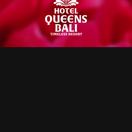
【公
式】
ROOM
PARKING
ホ
49室
50台
テ
ル
〒252-0185
神奈川県相模原市緑区日連1683-1
ク
イ
042-686-6058
ー
ン