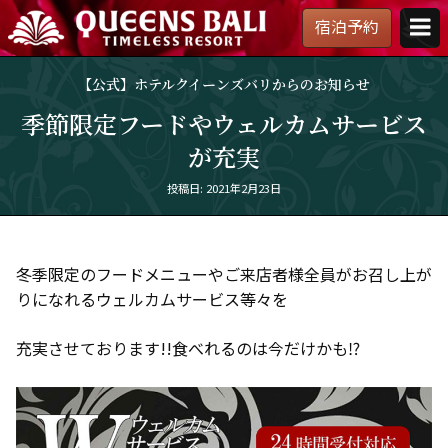
宿泊予約
【公
式】
【公式】ホテルクイーンズバリからのお知らせ
ホ
テ
季節限定フードやウェルカムサービス
ル
が充実
ク
イ
ー
Posted
投稿日: 2021年2月23日
ン
on
ズ
バ
リ
冬季限定のフードメニューやご来店者様全員がお召し上が
りになれるウェルカムサービス等々を
充実させております!!食べれるのは今だけかも⁉