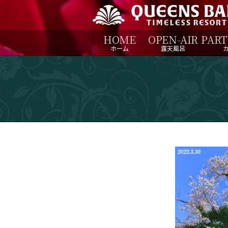
【公
HOME
OPEN-AIR
PAR
式】
ホーム
露天風呂
ホ
テ
ル
ク
イ
ー
ン
ズ
バ
リ