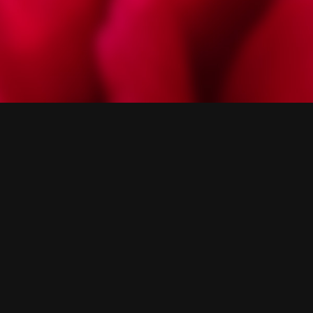
【公
式】
ホ
テ
ル
ク
イ
ー