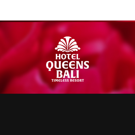
【公
式】
ROOM
PARKING
ホ
49室
50台
テ