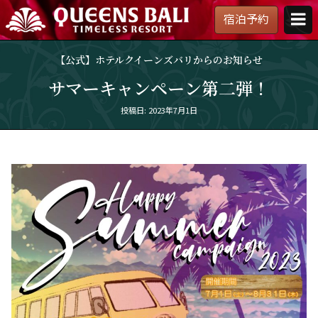
宿泊予約
【公
式】
【公式】ホテルクイーンズバリからのお知らせ
ホ
テ
サマーキャンペーン第二弾！
ル
ク
Posted
投稿日: 2023年7月1日
イ
on
ー
ン
ズ
バ
リ