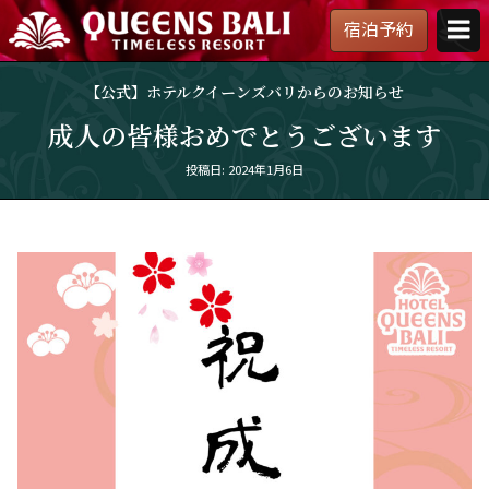
宿泊予約
【公
式】
【公式】ホテルクイーンズバリからのお知らせ
ホ
テ
成人の皆様おめでとうございます
ル
ク
Posted
投稿日: 2024年1月6日
イ
on
ー
ン
ズ
バ
リ