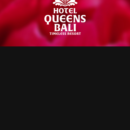
【公
式】
ROOM
PARKING
ホ
49室
50台
テ
ル
〒252-0185
神奈川県相模原市緑区日連1683-1
ク
イ
042-686-6058
ー
ン