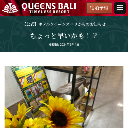
宿泊予約
【公
式】
【公式】ホテルクイーンズバリからのお知らせ
ホ
テ
ちょっと早いかも！？
ル
ク
Posted
投稿日: 2024年6月4日
イ
on
ー
ン
ズ
バ
リ