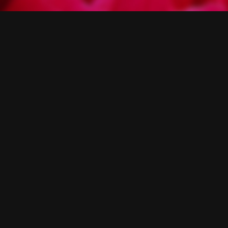
【公
式】
ROOM
PARKING
ホ
49室
50台
テ
ル
〒252-0185
神奈川県相模原市緑区日連1683-1
ク
イ
042-686-6058
ー
ン
ズ
バ
リ
Copyright © 【公式】ホテルクイーンズバリ all rights
reserved.